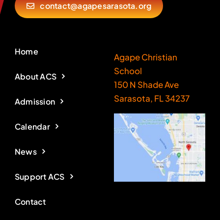
contact@agapesarasota.org
Home
Agape Christian
School
About ACS
150 N Shade Ave
Sarasota, FL 34237
Admission
Calendar
News
Support ACS
Contact